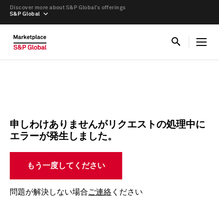
Discover more about S&P Global’s offerings
S&P Global
申しわけありませんがリクエストの処理中に
エラーが発生しました。
もう一度してください
問題が解決しない場合
ご連絡
ください