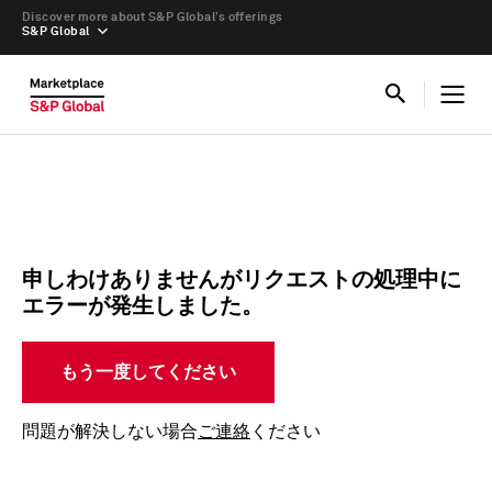
Discover more about S&P Global’s offerings
S&P Global
申しわけありませんがリクエストの処理中に
エラーが発生しました。
もう一度してください
問題が解決しない場合
ご連絡
ください