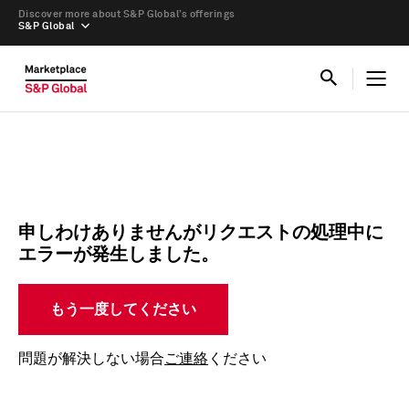
Discover more about S&P Global’s offerings
S&P Global
申しわけありませんがリクエストの処理中に
エラーが発生しました。
もう一度してください
問題が解決しない場合
ご連絡
ください