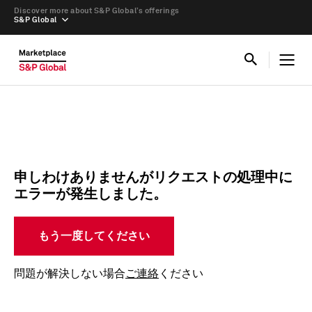
Discover more about S&P Global’s offerings
S&P Global
申しわけありませんがリクエストの処理中に
エラーが発生しました。
もう一度してください
問題が解決しない場合
ご連絡
ください