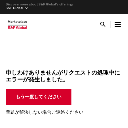
Discover more about S&P Global’s offerings
S&P Global
申しわけありませんがリクエストの処理中に
エラーが発生しました。
もう一度してください
問題が解決しない場合
ご連絡
ください