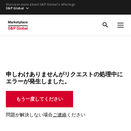
Discover more about S&P Global’s offerings
S&P Global
申しわけありませんがリクエストの処理中に
エラーが発生しました。
もう一度してください
問題が解決しない場合
ご連絡
ください