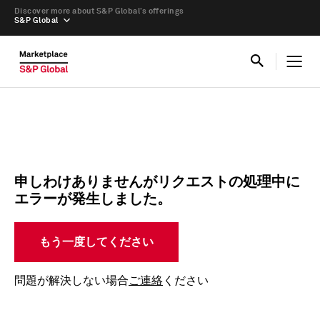
Discover more about S&P Global’s offerings
S&P Global
申しわけありませんがリクエストの処理中に
エラーが発生しました。
もう一度してください
問題が解決しない場合
ご連絡
ください