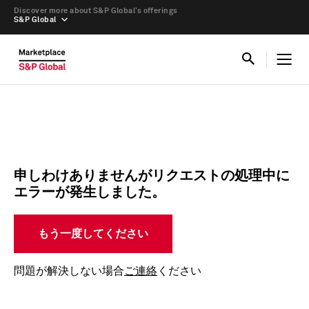
Discover more about S&P Global’s offerings
S&P Global
申しわけありませんがリクエストの処理中に
エラーが発生しました。
もう一度してください
問題が解決しない場合
ご連絡
ください