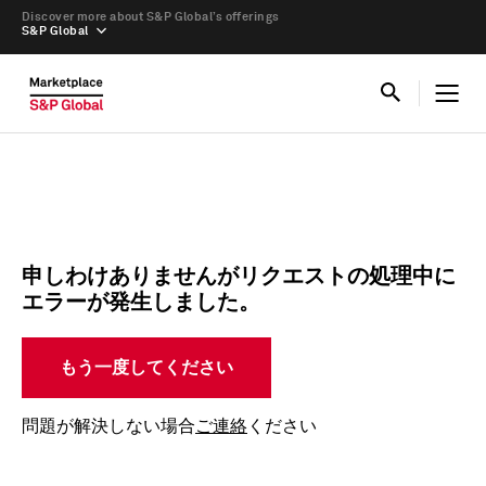
Discover more about S&P Global’s offerings
S&P Global
申しわけありませんがリクエストの処理中に
エラーが発生しました。
もう一度してください
問題が解決しない場合
ご連絡
ください