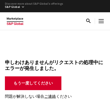
Discover more about S&P Global’s offerings
S&P Global
申しわけありませんがリクエストの処理中に
エラーが発生しました。
もう一度してください
問題が解決しない場合
ご連絡
ください