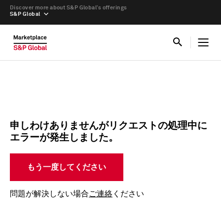
Discover more about S&P Global’s offerings
S&P Global
申しわけありませんがリクエストの処理中に
エラーが発生しました。
もう一度してください
問題が解決しない場合
ご連絡
ください