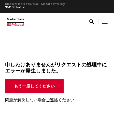
Discover more about S&P Global’s offerings
S&P Global
申しわけありませんがリクエストの処理中に
エラーが発生しました。
もう一度してください
問題が解決しない場合
ご連絡
ください