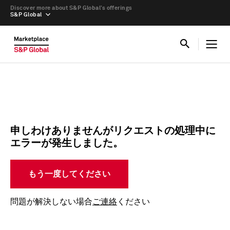
Discover more about S&P Global’s offerings
S&P Global
申しわけありませんがリクエストの処理中に
エラーが発生しました。
もう一度してください
問題が解決しない場合
ご連絡
ください