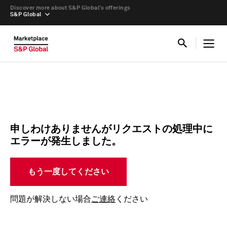
Discover more about S&P Global’s offerings
S&P Global
申しわけありませんがリクエストの処理中に
エラーが発生しました。
もう一度してください
問題が解決しない場合
ご連絡
ください