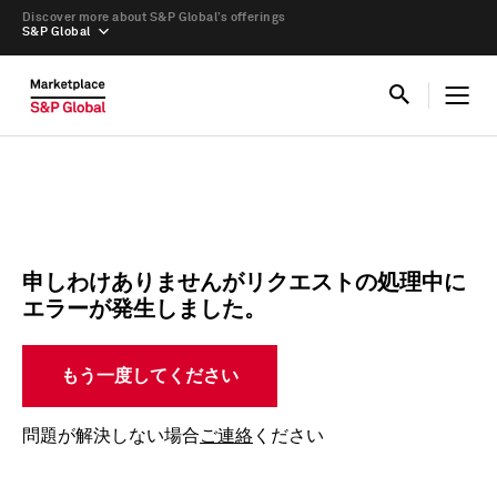
Discover more about S&P Global’s offerings
S&P Global
申しわけありませんがリクエストの処理中に
エラーが発生しました。
もう一度してください
問題が解決しない場合
ご連絡
ください