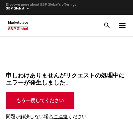
Discover more about S&P Global’s offerings
S&P Global
申しわけありませんがリクエストの処理中に
エラーが発生しました。
もう一度してください
問題が解決しない場合
ご連絡
ください