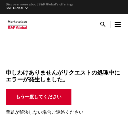
Discover more about S&P Global’s offerings
S&P Global
申しわけありませんがリクエストの処理中に
エラーが発生しました。
もう一度してください
問題が解決しない場合
ご連絡
ください