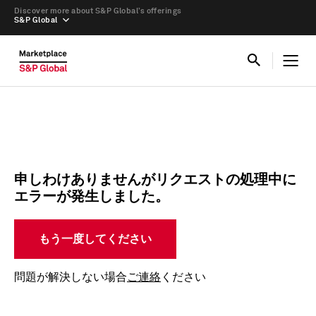
Discover more about S&P Global’s offerings
S&P Global
申しわけありませんがリクエストの処理中に
エラーが発生しました。
もう一度してください
問題が解決しない場合
ご連絡
ください