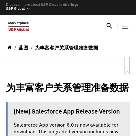
Discover more about S&P Global’s offerings
S&P Global
蓝图
为丰富客户关系管理准备数据
为丰富客户关系管理准备数据
[New] Salesforce App Release Version
Salesforce App version 6.0 is now available for
download. This upgraded version includes new