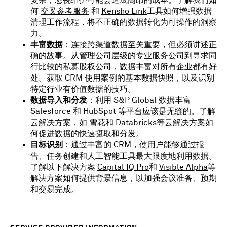
复杂，忽视维护可能会造成高昂的成本。了解我们如
何
交叉参考服务
和
Kensho Link
工具如何增强数据
清理工作流程，将不正确的数据转化为可操作的洞察
力。
丰富数据
：连接跨渠道数据至关重要，但必须讲述正
确的故事。从管理公司层级的专业服务公司到寻求同
行比较的私募股权公司，数据丰富对所有企业都有好
处。获取 CRM 使用案例的基本数据快照，以及识别
特定行业有价值数据的技巧。
数据导入和分发
：利用 S&P Global 数据丰富
Salesforce 和 HubSpot 等平台应该是无缝的。了解
云解决方案，如
雪花
和
Databricks
等云解决方案如
何促进数据的快速摄取和分发。
目标识别
：通过丰富的 CRM，使用户能够通过报
告、任务创建和人工智能工具最大限度地利用数据。
了解以下解决方案
Capital IQ Pro
和
Visible Alpha
等
解决方案如何提供背景信息，以加强会议准备、预期
和交易完成。