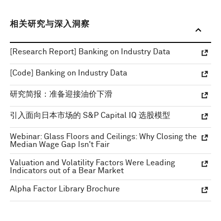
相关研究与深入洞察
[Research Report] Banking on Industry Data
[Code] Banking on Industry Data
研究简报：准备迎接油价下滑
引入面向日本市场的 S&P Capital IQ 选股模型
Webinar: Glass Floors and Ceilings: Why Closing the
Median Wage Gap Isn't Fair
Valuation and Volatility Factors Were Leading
Indicators out of a Bear Market
Alpha Factor Library Brochure