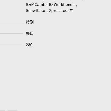
S&P Capital IQ Workbench
，
Snowflake
，
Xpressfeed™
特别
每日
230