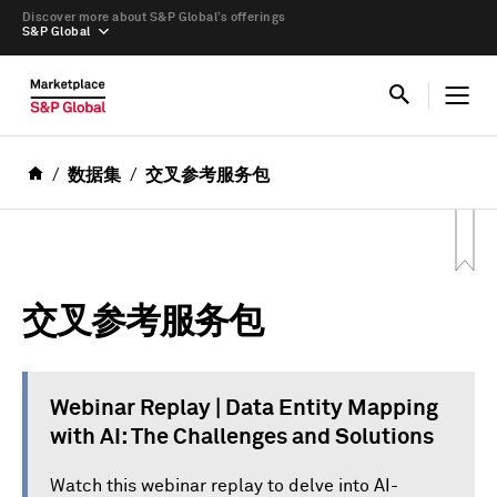
Discover more about S&P Global’s offerings
S&P Global
数据集
交叉参考服务包
交叉参考服务包
Webinar Replay | Data Entity Mapping
with AI: The Challenges and Solutions
Watch this webinar replay to delve into AI-