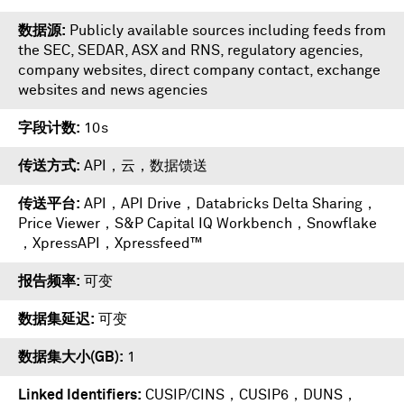
数据源
Publicly available sources including feeds from
the SEC, SEDAR, ASX and RNS, regulatory agencies,
company websites, direct company contact, exchange
websites and news agencies
字段计数
10s
传送方式
API，云，数据馈送
传送平台
API
，
API Drive
，
Databricks Delta Sharing
，
Price Viewer
，
S&P Capital IQ Workbench
，
Snowflake
，
XpressAPI
，
Xpressfeed™
报告频率
可变
数据集延迟
可变
数据集大小(GB)
1
Linked Identifiers
CUSIP/CINS，CUSIP6，DUNS，