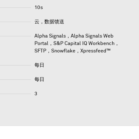
10s
云，数据馈送
Alpha Signals
，
Alpha Signals Web
Portal
，
S&P Capital IQ Workbench
，
SFTP
，
Snowflake
，
Xpressfeed™
每日
每日
3