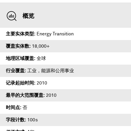
概览
主要实体类型
Energy Transition
覆盖实体数
18,000+
地理区域覆盖
全球
行业覆盖
工业，能源和公用事业
记录起始时间
2010
最早的大范围覆盖
2010
时间点
否
字段计数
100s