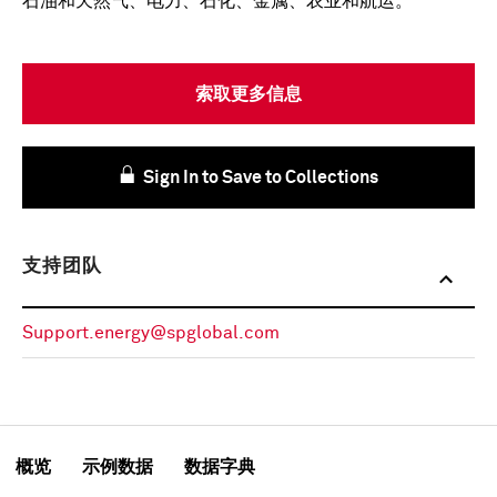
石油和天然气、电力、石化、金属、农业和航运。
索取更多信息
Sign In to Save to Collections
支持团队
Support.energy@spglobal.com
概览
示例数据
数据字典