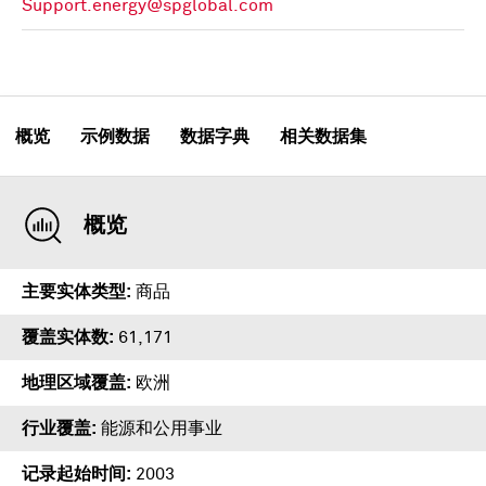
Support.energy@spglobal.com
概览
示例数据
数据字典
相关数据集
概览
主要实体类型
商品
覆盖实体数
61,171
地理区域覆盖
欧洲
行业覆盖
能源和公用事业
记录起始时间
2003