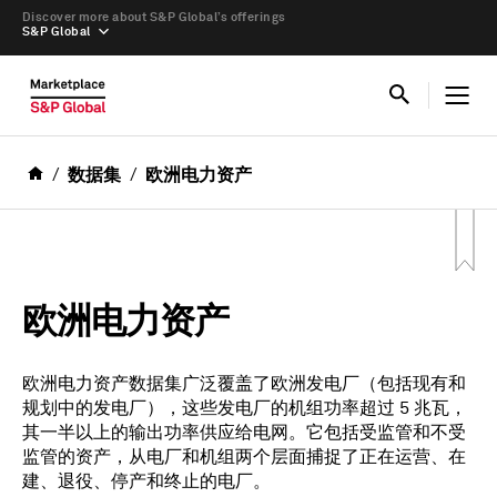
Discover more about S&P Global’s offerings
S&P Global
数据集
欧洲电力资产
欧洲电力资产
欧洲电力资产数据集广泛覆盖了欧洲发电厂（包括现有和
规划中的发电厂），这些发电厂的机组功率超过 5 兆瓦，
其一半以上的输出功率供应给电网。它包括受监管和不受
监管的资产，从电厂和机组两个层面捕捉了正在运营、在
建、退役、停产和终止的电厂。