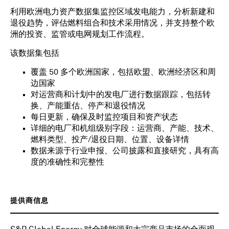
利用欧洲电力资产数据集监控区域发电能力，分析新建和
退役趋势，评估燃料组合和技术采用情况，并支持整个欧
洲的投资、监管或电网规划工作流程。
该数据集包括
覆盖 50 多个欧洲国家，包括欧盟、欧洲经济区和周
边国家
对运营商和计划中的发电厂进行数据跟踪，包括转
换、产能重估、停产和退役情况
每日更新，确保及时监控项目和资产状态
详细的电厂和机组级别字段：运营商、产能、技术、
燃料类型、投产/退役日期、位置、设备详情
数据来源于行业申报、公司披露和直接研究，具有高
度的准确性和完整性
提供商信息