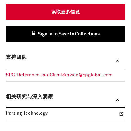
索取更多信息
Sign In to Save to Collections
支持团队
SPG-ReferenceDataClientService@spglobal.com
相关研究与深入洞察
Parsing Technology