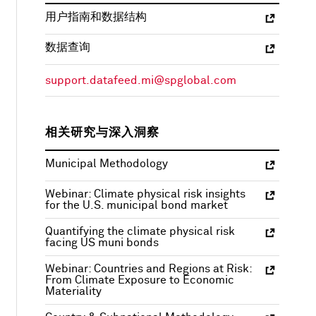
用户指南和数据结构
数据查询
support.datafeed.mi@spglobal.com
相关研究与深入洞察
Municipal Methodology
Webinar: Climate physical risk insights
for the U.S. municipal bond market
Quantifying the climate physical risk
facing US muni bonds
Webinar: Countries and Regions at Risk:
From Climate Exposure to Economic
Materiality