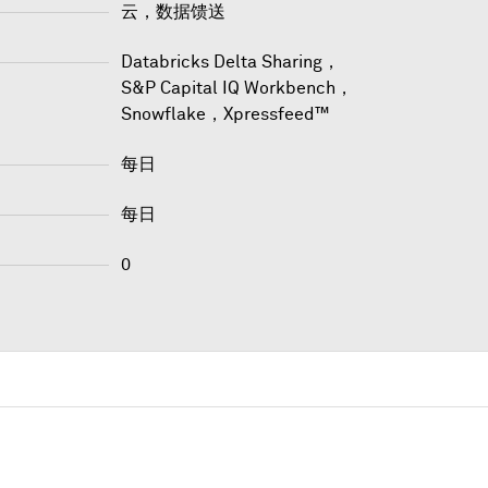
云，数据馈送
Databricks Delta Sharing
，
S&P Capital IQ Workbench
，
Snowflake
，
Xpressfeed™
每日
每日
0