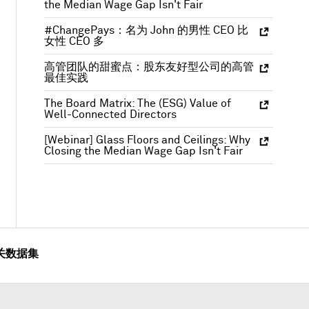
the Median Wage Gap Isn't Fair
#ChangePays：名为 John 的男性 CEO 比
女性 CEO 多
高管团队的甜蜜点：股东友好型公司的高管
最佳实践
The Board Matrix: The (ESG) Value of
Well-Connected Directors
[Webinar] Glass Floors and Ceilings: Why
Closing the Median Wage Gap Isn't Fair
关数据集