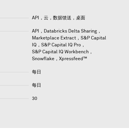
API，云，数据馈送，桌面
API
，
Databricks Delta Sharing
，
Marketplace Extract
，
S&P Capital
IQ
，
S&P Capital IQ Pro
，
S&P Capital IQ Workbench
，
Snowflake
，
Xpressfeed™
每日
每日
30