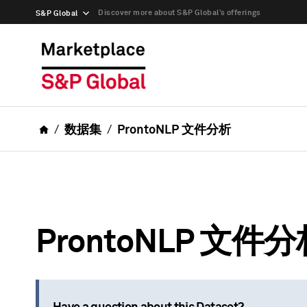
Discover more about S&P Global’s offerings
S&P Global
数据集
ProntoNLP 文件分析
ProntoNLP 文件