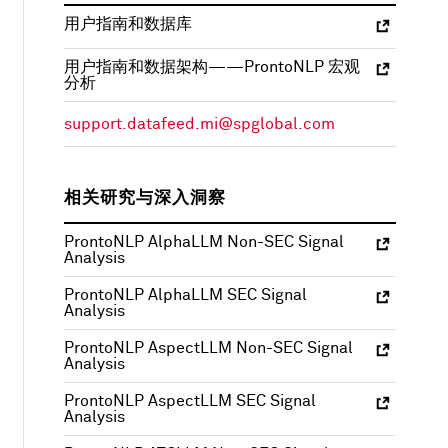
用户指南和数据库
用户指南和数据架构——ProntoNLP 宏观
分析
support.datafeed.mi@spglobal.com
相关研究与深入洞察
ProntoNLP AlphaLLM Non-SEC Signal
Analysis
ProntoNLP AlphaLLM SEC Signal
Analysis
ProntoNLP AspectLLM Non-SEC Signal
Analysis
ProntoNLP AspectLLM SEC Signal
Analysis