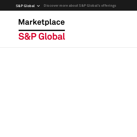
Discover more about S&P Global’s offerings
S&P Global