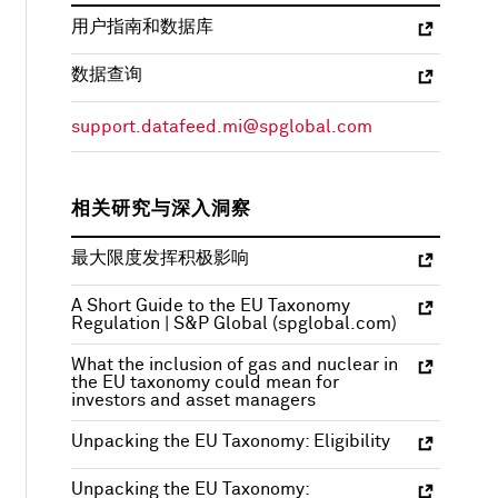
用户指南和数据库
数据查询
support.datafeed.mi@spglobal.com
相关研究与深入洞察
最大限度发挥积极影响
A Short Guide to the EU Taxonomy
Regulation | S&P Global (spglobal.com)
What the inclusion of gas and nuclear in
the EU taxonomy could mean for
investors and asset managers
Unpacking the EU Taxonomy: Eligibility
Unpacking the EU Taxonomy: