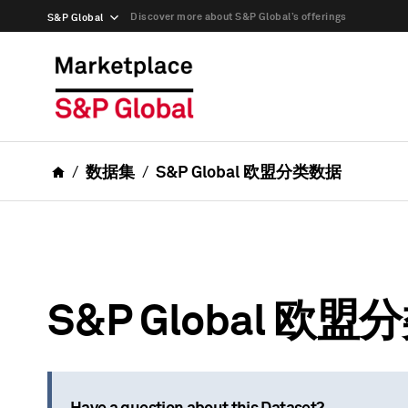
Discover more about S&P Global’s offerings
S&P Global
数据集
S&P Global 欧盟分类数据
S&P Global 欧