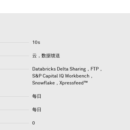
10s
云，数据馈送
Databricks Delta Sharing
，
FTP
，
S&P Capital IQ Workbench
，
Snowflake
，
Xpressfeed™
每日
每日
0