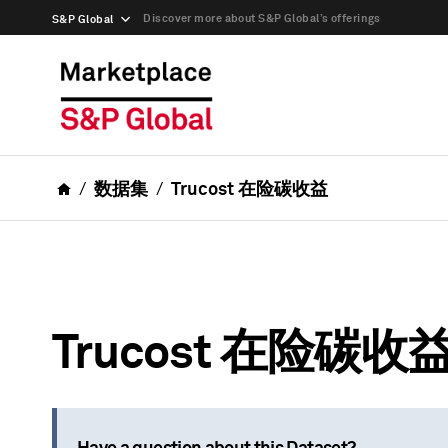
Discover more about S&P Global’s offerings
S&P Global
数据集
Trucost 在险碳收益
Trucost 在险碳收