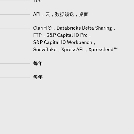
10s
API，云，数据馈送，桌面
ClariFI®
，
Databricks Delta Sharing
，
FTP
，
S&P Capital IQ Pro
，
S&P Capital IQ Workbench
，
Snowflake
，
XpressAPI
，
Xpressfeed™
每年
每年