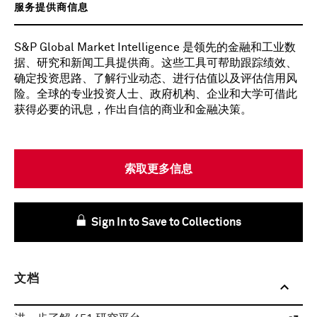
服务提供商信息
S&P Global Market Intelligence 是领先的金融和工业数
据、研究和新闻工具提供商。这些工具可帮助跟踪绩效、
确定投资思路、了解行业动态、进行估值以及评估信用风
险。全球的专业投资人士、政府机构、企业和大学可借此
获得必要的讯息，作出自信的商业和金融决策。
索取更多信息
Sign In to Save to Collections
文档