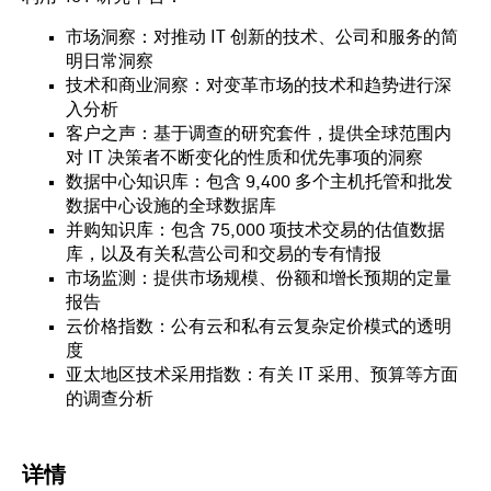
市场洞察：对推动 IT 创新的技术、公司和服务的简
明日常洞察
技术和商业洞察：对变革市场的技术和趋势进行深
入分析
客户之声：基于调查的研究套件，提供全球范围内
对 IT 决策者不断变化的性质和优先事项的洞察
数据中心知识库：包含 9,400 多个主机托管和批发
数据中心设施的全球数据库
并购知识库：包含 75,000 项技术交易的估值数据
库，以及有关私营公司和交易的专有情报
市场监测：提供市场规模、份额和增长预期的定量
报告
云价格指数：公有云和私有云复杂定价模式的透明
度
亚太地区技术采用指数：有关 IT 采用、预算等方面
的调查分析
详情