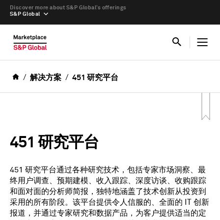
Discover more about S&P Global’s offerings
S&P Global
解决方案
451 研究平台
451 研究平台
451 研究平台通过各种研究技术，包括专家市场洞察、最
终用户调查、预期建模、收入跟踪、深度访谈、收购跟踪
和面对面的分析师简报，独特地涵盖了技术创新从投资到
采用的所有阶段。该平台提供令人信服的、全面的 IT 创新
报道，并通过专家研究和数据产品，为客户提供适当的定