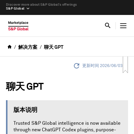
Discover more about S&P Global’s offerings
S&P Global
解决方案
聊天 GPT
更新时间 2026/06/03
聊天 GPT
版本说明
Trusted S&P Global intelligence is now available
through new ChatGPT Codex plugins, purpose-