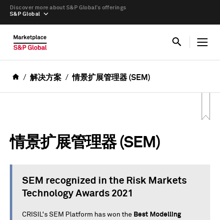
Discover more about S&P Global’s offerings
S&P Global
解决方案
情景扩展管理器 (SEM)
情景扩展管理器 (SEM)
SEM recognized in the Risk Markets
Technology Awards 2021
CRISIL's SEM Platform has won the
Best Modelling