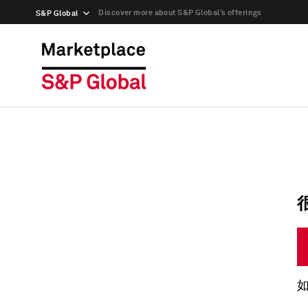
Discover more about S&P Global’s offerings
S&P Global