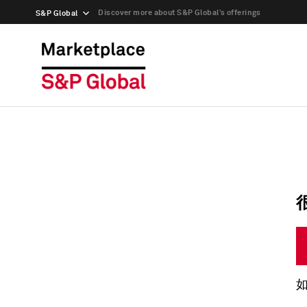
Discover more about S&P Global’s offerings
S&P Global