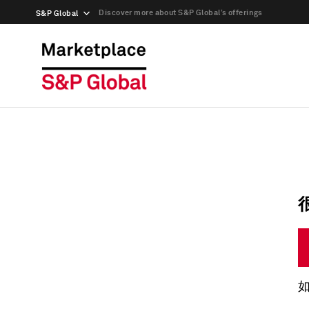
Discover more about S&P Global’s offerings
S&P Global