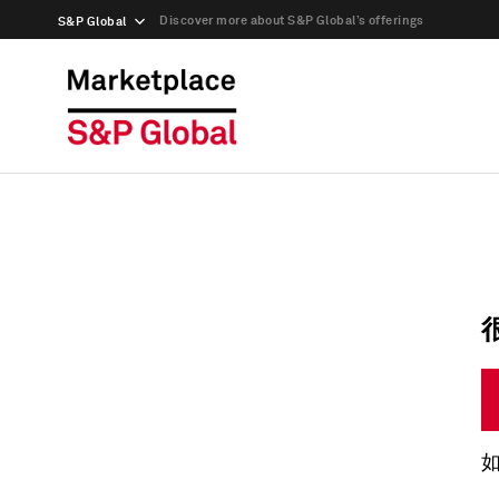
Discover more about S&P Global’s offerings
S&P Global