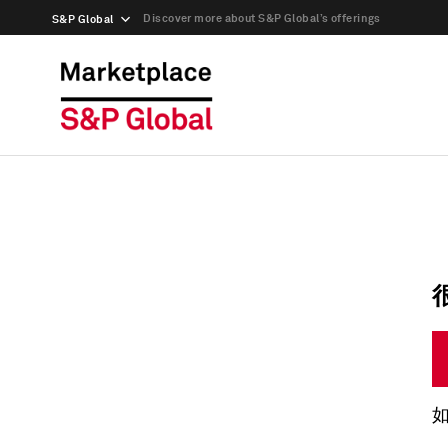
Discover more about S&P Global’s offerings
S&P Global