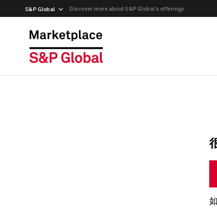
Discover more about S&P Global’s offerings
S&P Global