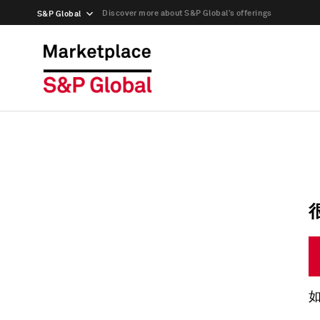
Discover more about S&P Global’s offerings
S&P Global