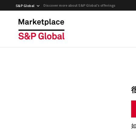
Discover more about S&P Global’s offerings
S&P Global