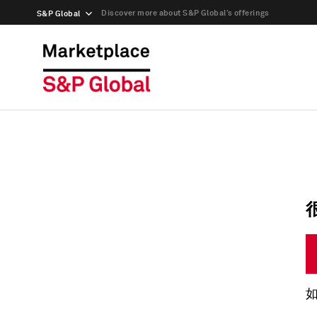
Discover more about S&P Global’s offerings
S&P Global