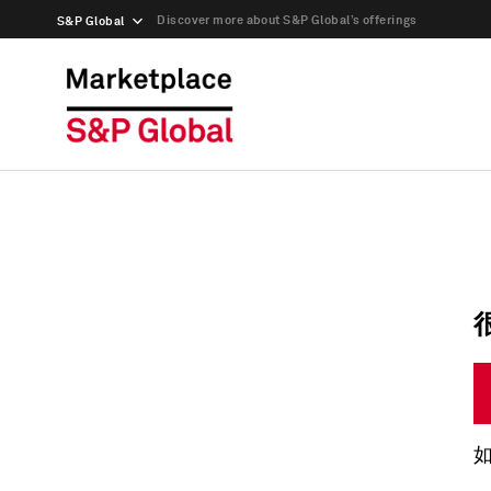
Discover more about S&P Global’s offerings
S&P Global