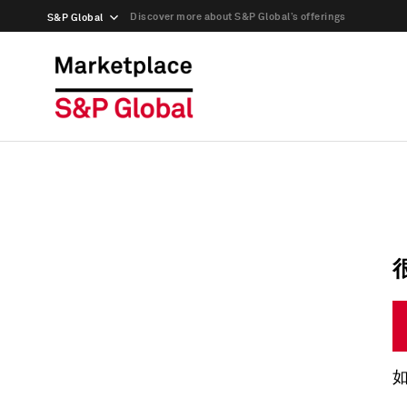
Discover more about S&P Global’s offerings
S&P Global