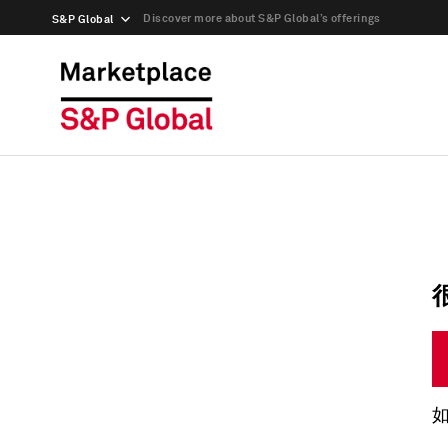
Discover more about S&P Global’s offerings
S&P Global