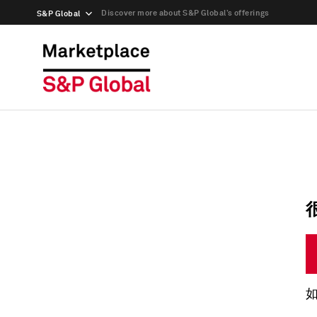
Discover more about S&P Global’s offerings
S&P Global