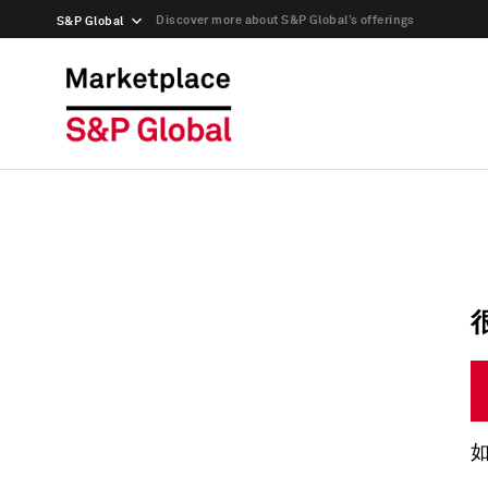
Discover more about S&P Global’s offerings
S&P Global